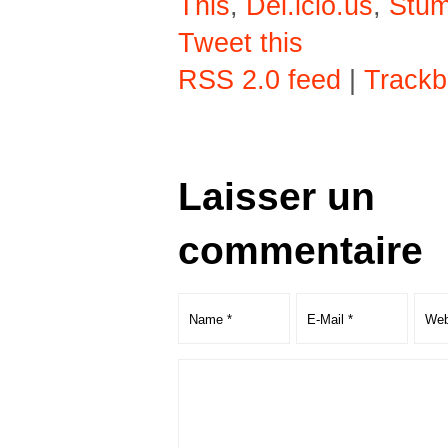
This
,
Del.icio.us
,
Stu
Tweet this
RSS 2.0 feed
|
Trackb
Laisser un
commentaire