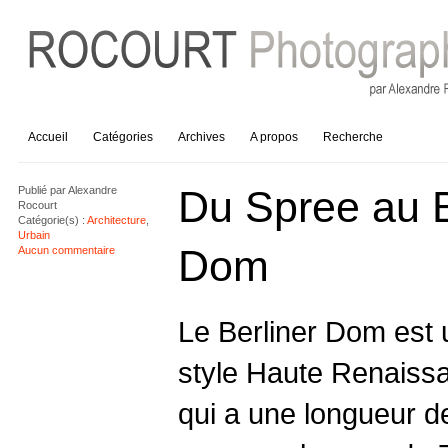
Accueil
Catégories
Archives
A propos
Recherche
Du Spree au B
Publié par
Alexandre
Rocourt
Catégorie(s) :
Architecture
,
Urbain
Dom
Aucun commentaire
Le Berliner Dom est 
style Haute Renaissa
qui a une longueur d