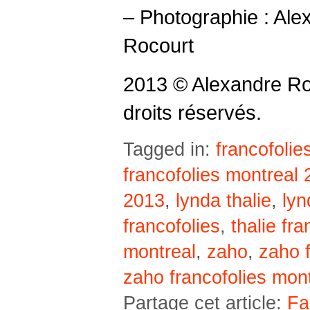
– Photographie : Ale
Rocourt
2013 © Alexandre Ro
droits réservés.
Tagged in:
francofolie
francofolies montreal
2013
,
lynda thalie
,
lyn
francofolies
,
thalie fra
montreal
,
zaho
,
zaho f
zaho francofolies mon
Partage cet article:
Fa