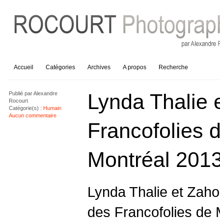
Accueil
Catégories
Archives
A propos
Recherche
Lynda Thalie 
Publié par
Alexandre
Rocourt
Catégorie(s) :
Humain
Aucun commentaire
Francofolies 
Montréal 201
Lynda Thalie et Zaho 
des Francofolies de 