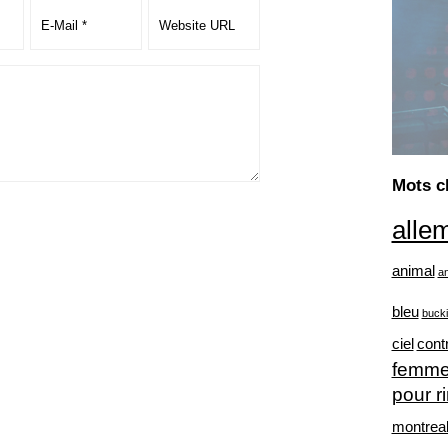
Mots c
alle
animal
a
bleu
buck
ciel
cont
femm
pour r
montrea