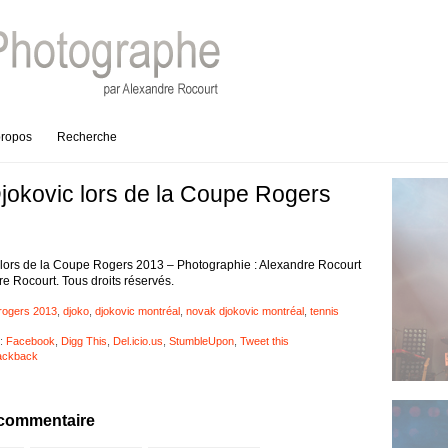
propos
Recherche
okovic lors de la Coupe Rogers
lors de la Coupe Rogers 2013 – Photographie : Alexandre Rocourt
e Rocourt. Tous droits réservés.
rogers 2013
,
djoko
,
djokovic montréal
,
novak djokovic montréal
,
tennis
:
Facebook
,
Digg This
,
Del.icio.us
,
StumbleUpon
,
Tweet this
ackback
 commentaire