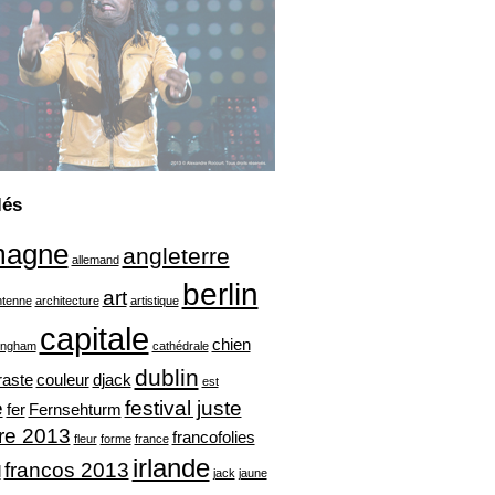
lés
magne
angleterre
allemand
berlin
art
ntenne
architecture
artistique
capitale
chien
ingham
cathédrale
dublin
raste
couleur
djack
est
e
festival juste
fer
Fernsehturm
ire 2013
francofolies
fleur
forme
france
irlande
francos 2013
l
jack
jaune