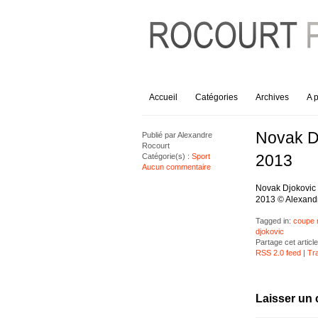
Accueil
Catégories
Archives
A 
Novak Dj
Publié par
Alexandre
Rocourt
2013
Catégorie(s) :
Sport
Aucun commentaire
Novak Djokovic 
2013 © Alexandr
Tagged in:
coupe 
djokovic
Partage cet article
RSS 2.0 feed
|
Tr
Laisser un